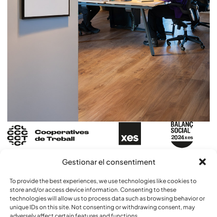
Gestionar el consentiment
ORIGEN
To provide the best experiences, we use technologies like cookies to
store and/or access device information. Consenting to these
technologies will allow us to process data such as browsing behavior or
unique IDs on this site. Not consenting or withdrawing consent, may
UNIVERSO COOPERATIVO
adversely affect certain features and functions.