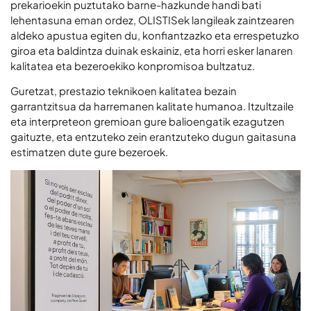
prekarioekin puztutako barne-hazkunde handi bati
lehentasuna eman ordez, OLISTISek langileak zaintzearen
aldeko apustua egiten du, konfiantzazko eta errespetuzko
giroa eta baldintza duinak eskainiz, eta horri esker lanaren
kalitatea eta bezeroekiko konpromisoa bultzatuz.
Guretzat, prestazio teknikoen kalitatea bezain
garrantzitsua da harremanen kalitate humanoa. Itzultzaile
eta interpreteon gremioan gure balioengatik ezagutzen
gaituzte, eta entzuteko zein erantzuteko dugun gaitasuna
estimatzen dute gure bezeroek.