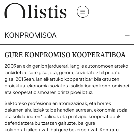
KONPROMISOA
GURE KONPROMISO KOOPERATIBOA
2009an ekin genion jarduerari, langile autonomoen arteko
lankidetza-sare gisa, eta, gerora, sozietate zibil pribatu
gisa. 2015ean,
lan elkartuko kooperatiba*
bilakatu zen
proiektua, ekonomia sozial eta solidarioaren konpromisoei
eta kooperatibismoaren printzipioei lotuz.
Sektoreko profesionalen atomizazioak, eta horrek
dakarren ahuleziak talde handien aurrean,
ekonomia sozial
eta solidarioaren*
balioak eta printzipio kooperatiboak
defendatzera bultzatzen gaituzte, bai gure
kolaboratzaileentzat, bai gure bezeroentzat. Kontratu