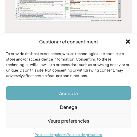
Gestionar el consentiment
ÁMBITO TÉCNICO
To provide the best experiences, we use technologies like cookies to
store and/or access device information. Consenting to these
technologies will allow us to process data such as browsing behavior or
ÁMBITO JURÍDICO
unique IDs on this site. Not consenting or withdrawing consent, may
adversely affect certain features and functions.
Accepta
Denega
aviso legal
privacidad
cookies
Veure preferències
©Olistis2024 · web
joanrojeski estudi creatiu
Política de galetes
Política de privacitat