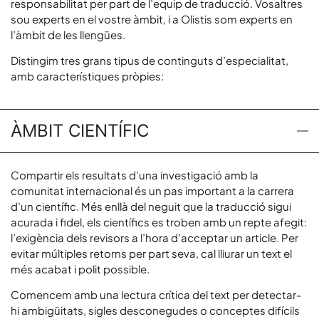
responsabilitat per part de l’equip de traducció. Vosaltres
sou experts en el vostre àmbit, i a Olistis som experts en
l’àmbit de les llengües.
Distingim tres grans tipus de continguts d’especialitat,
amb característiques pròpies:
ÀMBIT CIENTÍFIC
Compartir els resultats d’una investigació amb la
comunitat internacional és un pas important a la carrera
d’un científic. Més enllà del neguit que la traducció sigui
acurada i fidel, els científics es troben amb un repte afegit:
l’exigència dels revisors a l’hora d’acceptar un article. Per
evitar múltiples retorns per part seva, cal lliurar un text el
més acabat i polit possible.
Comencem amb una lectura crítica del text per detectar-
hi ambigüitats, sigles desconegudes o conceptes difícils