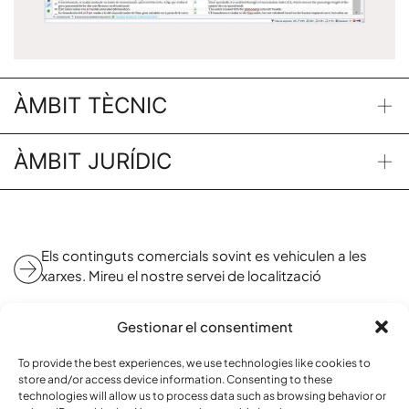
ÀMBIT TÈCNIC
ÀMBIT JURÍDIC
Els continguts comercials sovint es vehiculen a les
xarxes. Mireu el nostre servei de localització
Heu entrevistat un autor i voleu difondre el vídeo a
Gestionar el consentiment
altres països? Mireu el nostre servei de subtitulació
To provide the best experiences, we use technologies like cookies to
store and/or access device information. Consenting to these
Organitzeu una xerrada entre ponents de diferents
technologies will allow us to process data such as browsing behavior or
països? Mireu el nostre servei d’interpretació