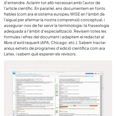
d’entendre. Aclarim tot allò necessari amb l’autor de
l’article científic. En paral·lel, ens documentem en fonts
fiables (com ara el sistema europeu WISE en l’àmbit de
l’aigua) per afermar la nostra comprensió conceptual, i
assegurar-nos de fer servir la terminologia i la fraseologia
adequada a l’àmbit d’especialització. Revisem totes les
formules i xifres del document i adaptem el redactat al
llibre d’estil requerit (APA, Chicago, etc.). Sabem tractar
arxius extrets de programes d’edició científica com ara
Latex, i sabem què esperen els revisors.
Traducció a l’anglès de l’article
La diversidad pluviométrica
en la España peninsular
, de Javier Martín-Vide, 2022