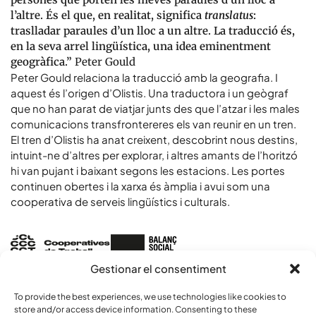
l’altre. És el que, en realitat, significa
translatus
:
traslladar paraules d’un lloc a un altre. La traducció és,
en la seva arrel lingüística, una idea eminentment
geogràfica.”
Peter Gould
Peter Gould relaciona la traducció amb la geografia. I
aquest és l’origen d’Olistis. Una traductora i un geògraf
que no han parat de viatjar junts des que l’atzar i les males
comunicacions transfrontereres els van reunir en un tren.
El tren d’Olistis ha anat creixent, descobrint nous destins,
intuint-ne d’altres per explorar, i altres amants de l’horitzó
hi van pujant i baixant segons les estacions. Les portes
continuen obertes i la xarxa és àmplia i avui som una
cooperativa de serveis lingüístics i culturals.
Gestionar el consentiment
To provide the best experiences, we use technologies like cookies to
COMPROMÍS
store and/or access device information. Consenting to these