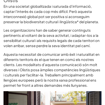
Olistis
En una societat globalitzada i saturada d’informació,
captar l’interès és cada cop més difícil. Però aquesta
interconnexió global pot ser positiva si aconseguim
preservar la
biodiversitat cultural i lingüística*
del planeta.
Les organitzacions han de saber generar continguts
pertinents al voltant de la seva activitat, i adaptar-los a la
sensibilitat cultural i als requisits legals de cada territori on
volen arribar, sense perdre la seva identitat pel camí.
Aquesta necessitat de comunicar amb èxit i naturalitat en
diferents territoris és el que tenen en comú els nostres
clients. Les modalitats d’aquesta comunicació són molt
diverses i Olistis posa àmplies competències lingüístiques
i culturals per facilitar-la. Treballem principalment amb
llengües europees però la nostra xarxa professional ens
permet fer front a altres demandes més llunyanes.