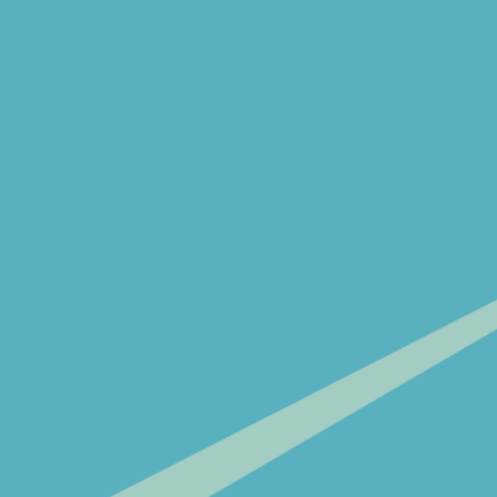
Som una cooperativa de serveis lingüístics
i culturals: traducció, interpretació,
correcció multilingüe, localització de
webs, subtitulació de vídeos…
I a tu, què t’ha portat fins aquí?
©Olistis2024 · web
joanrojeski
estudi creatiu