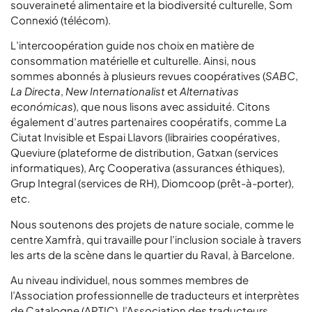
souveraineté alimentaire et la biodiversité culturelle,
Som
Connexió
(télécom).
L’intercoopération guide nos choix en matière de
consommation matérielle et culturelle. Ainsi, nous
sommes abonnés à plusieurs revues coopératives (
SABC
,
La Directa
,
New Internationalist
et
Alternativas
económicas
), que nous lisons avec assiduité. Citons
également d’autres partenaires coopératifs, comme
La
Ciutat Invisible
et
Espai Llavors
(librairies coopératives,
Queviure
(plateforme de distribution,
Gatxan
(services
informatiques),
Arç Cooperativa
(assurances éthiques),
Grup Integral
(services de RH),
Diomcoop
(prêt-à-porter),
etc.
Nous soutenons des projets de nature sociale, comme le
centre
Xamfrà
, qui travaille pour l’inclusion sociale à travers
les arts de la scène dans le quartier du Raval, à Barcelone.
Au niveau individuel, nous sommes membres de
l’Association professionnelle de traducteurs et interprètes
de Catalogne (
APTIC
), l’Association des traducteurs